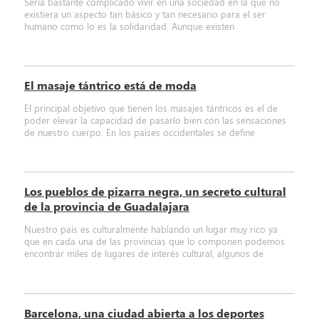
Sería bastante complicado vivir en una sociedad en la que no
existiera un aspecto tan básico y tan necesario para el ser
humano como lo es la solidaridad. Aunque existen
El masaje tántrico está de moda
El principal objetivo que tienen los masajes tántricos es el de
poder elevar la capacidad de pasarlo bien con las sensaciones
de nuestro cuerpo. En los países occidentales se define
Los pueblos de pizarra negra, un secreto cultural
de la provincia de Guadalajara
Nuestro país es culturalmente hablando un lugar muy rico ya
que en cada una de las provincias que lo componen podemos
encontrar miles de lugares de interés cultural, algunos de
Barcelona, una ciudad abierta a los deportes