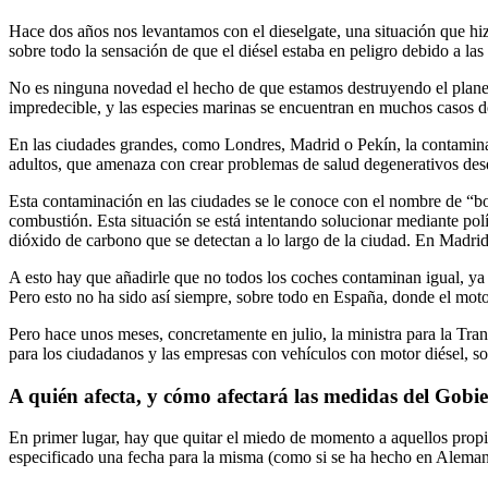
Hace dos años nos levantamos con el dieselgate, una situación que hi
sobre todo la sensación de que el diésel estaba en peligro debido a las
No es ninguna novedad el hecho de que estamos destruyendo el planeta
impredecible, y las especies marinas se encuentran en muchos casos de
En las ciudades grandes, como Londres, Madrid o Pekín, la contaminac
adultos, que amenaza con crear problemas de salud degenerativos des
Esta contaminación en las ciudades se le conoce con el nombre de “bo
combustión. Esta situación se está intentando solucionar mediante pol
dióxido de carbono que se detectan a lo largo de la ciudad. En Madrid 
A esto hay que añadirle que no todos los coches contaminan igual, ya q
Pero esto no ha sido así siempre, sobre todo en España, donde el motor 
Pero hace unos meses, concretamente en julio, la ministra para la Tr
para los ciudadanos y las empresas con vehículos con motor diésel, so
A quién afecta, y cómo afectará las medidas del Gobi
En primer lugar, hay que quitar el miedo de momento a aquellos propie
especificado una fecha para la misma (como si se ha hecho en Aleman