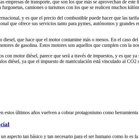
 empresas de transporte, que son los que más se aprovechan de este tip
 furgonetas, camiones o turismos con los que se realicen muchos kilóme
ernacional, y es que el precio del combustible puede hacer que las tarif
acional que ofrece sus servicios tanto para pymes, autónomos y grandes 
 diesel, que hace que el motor contamine más o menos. En el caso del d
otores de gasolina. Estos motores son aquellos que cumplen con la no
s con motor diésel, parece que será a través de impuestos, y es que ya
ulos diésel, ya que el impuesto de matriculación está vinculado al CO2 q
en estos últimos años vuelven a cobrar protagonismo como herramienta 
cial
a un aspecto tan básico y tan necesario para el ser humano como lo es la