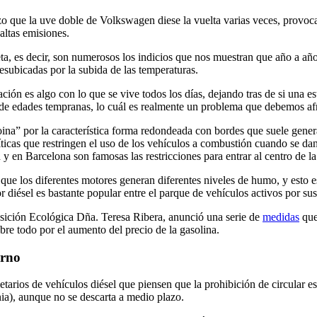
zo que la uve doble de Volkswagen diese la vuelta varias veces, provo
 altas emisiones.
, es decir, son numerosos los indicios que nos muestran que año a año 
subicadas por la subida de las temperaturas.
ión es algo con lo que se vive todos los días, dejando tras de si una 
de edades tempranas, lo cuál es realmente un problema que debemos afr
ina” por la característica forma redondeada con bordes que suele gener
íticas que restringen el uso de los vehículos a combustión cuando se da
y en Barcelona son famosas las restricciones para entrar al centro de l
ue los diferentes motores generan diferentes niveles de humo, y esto es
diésel es bastante popular entre el parque de vehículos activos por sus 
ansición Ecológica Dña. Teresa Ribera, anunció una serie de
medidas
que
bre todo por el aumento del precio de la gasolina.
erno
tarios de vehículos diésel que piensen que la prohibición de circular es
ia), aunque no se descarta a medio plazo.