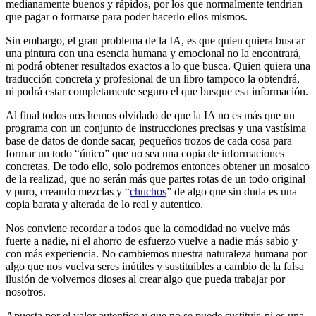
medianamente buenos y rápidos, por los que normalmente tendrían
que pagar o formarse para poder hacerlo ellos mismos.
Sin embargo, el gran problema de la IA, es que quien quiera buscar
una pintura con una esencia humana y emocional no la encontrará,
ni podrá obtener resultados exactos a lo que busca. Quien quiera una
traducción concreta y profesional de un libro tampoco la obtendrá,
ni podrá estar completamente seguro el que busque esa información.
Al final todos nos hemos olvidado de que la IA no es más que un
programa con un conjunto de instrucciones precisas y una vastísima
base de datos de donde sacar, pequeños trozos de cada cosa para
formar un todo “único” que no sea una copia de informaciones
concretas. De todo ello, solo podremos entonces obtener un mosaico
de la realizad, que no serán más que partes rotas de un todo original
y puro, creando mezclas y “
chuchos
” de algo que sin duda es una
copia barata y alterada de lo real y autentico.
Nos conviene recordar a todos que la comodidad no vuelve más
fuerte a nadie, ni el ahorro de esfuerzo vuelve a nadie más sabio y
con más experiencia. No cambiemos nuestra naturaleza humana por
algo que nos vuelva seres inútiles y sustituibles a cambio de la falsa
ilusión de volvernos dioses al crear algo que pueda trabajar por
nosotros.
Apuesta por el valor autentico y que no se puede sustituir, ni es una