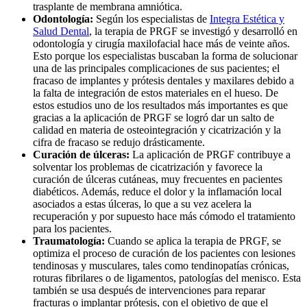
trasplante de membrana amniótica.
Odontología:
Según los especialistas de
Integra Estética y
Salud Dental
, la terapia de PRGF se investigó y desarrolló en
odontología y cirugía maxilofacial hace más de veinte años.
Esto porque los especialistas buscaban la forma de solucionar
una de las principales complicaciones de sus pacientes; el
fracaso de implantes y prótesis dentales y maxilares debido a
la falta de integración de estos materiales en el hueso. De
estos estudios uno de los resultados más importantes es que
gracias a la aplicación de PRGF se logró dar un salto de
calidad en materia de osteointegración y cicatrización y la
cifra de fracaso se redujo drásticamente.
Curación de úlceras:
La aplicación de PRGF contribuye a
solventar los problemas de cicatrización y favorece la
curación de úlceras cutáneas, muy frecuentes en pacientes
diabéticos. Además, reduce el dolor y la inflamación local
asociados a estas úlceras, lo que a su vez acelera la
recuperación y por supuesto hace más cómodo el tratamiento
para los pacientes.
Traumatología:
Cuando se aplica la terapia de PRGF, se
optimiza el proceso de curación de los pacientes con lesiones
tendinosas y musculares, tales como tendinopatías crónicas,
roturas fibrilares o de ligamentos, patologías del menisco. Esta
también se usa después de intervenciones para reparar
fracturas o implantar prótesis, con el objetivo de que el