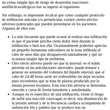
no exista ningún tipo de riesgo de desarrollar reacciones
anafilácticas/alérgicas tras su ingreso al organismo.
Sin embargo, es importante recalcar que como cualquier protocolo
de infiltración articular y/o periarticular, existen ciertos efectos
adversos potenciales que pueden presentarse en los pacientes.
Algunos de ellos son:
Lo más frecuente que puede ocurrir al realizar una infiltración
es que el paciente perciba cierto dolor, bien durante la
infiltración o bien tras ella. Ocasionalmente podemos apreciar
un pequeño hematoma subcutáneo en la zona infiltrada al
cabo de unos días que desaparecerá naturalmente y que no
ocasiona ningún tipo de problema.
Otro efecto adverso puede ser que la sinovial -es el tejido
presente en las articulaciones sinoviales- puede irritarse y
generar un aumento del volumen del líquido sinovial, que al
cabo de 24-48 horas suele ser reabsorbido sin dejar secuelas
pues recordemos que se trata de plasma producido por la
misma persona receptora. Esta reacción adversa se denomina
sinovitis y cursa de forma transitoria y autolimitada.
Aunque no es específico de una infiltración, existe el riesgo
de sufrir una reacción vasovagal, es decir, una disminución de
la presión arterial y de la frecuencia cardíaca acompañada de
sudoración fría y palidez que se produce tras un