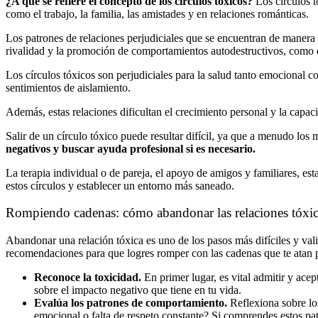
¿A qué se refiere el concepto de los círculos tóxicos?
Los círculos t
como el trabajo, la familia, las amistades y en relaciones románticas.
Los patrones de relaciones perjudiciales que se encuentran de manera c
rivalidad y la promoción de comportamientos autodestructivos, como 
Los círculos tóxicos son perjudiciales para la salud tanto emocional c
sentimientos de aislamiento.
Además, estas relaciones dificultan el crecimiento personal y la capaci
Salir de un círculo tóxico puede resultar difícil, ya que a menudo los
negativos y buscar ayuda profesional si es necesario.
La terapia individual o de pareja, el apoyo de amigos y familiares, es
estos círculos y establecer un entorno más saneado.
Rompiendo cadenas: cómo abandonar las relaciones tóxic
Abandonar una relación tóxica es uno de los pasos más difíciles y vali
recomendaciones para que logres romper con las cadenas que te atan pa
Reconoce la toxicidad.
En primer lugar, es vital admitir y ace
sobre el impacto negativo que tiene en tu vida.
Evalúa los patrones de comportamiento.
Reflexiona sobre los
emocional o falta de respeto constante? Si comprendes estos pa