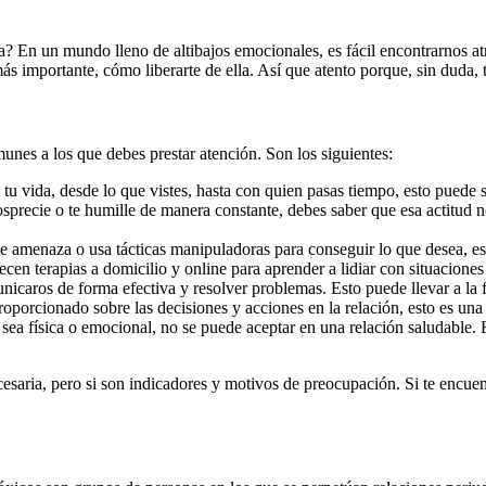
a? En un mundo lleno de altibajos emocionales, es fácil encontrarnos a
más importante, cómo liberarte de ella. Así que atento porque, sin duda, 
omunes a los que debes prestar atención. Son los siguientes:
 tu vida, desde lo que vistes, hasta con quien pasas tiempo, esto puede 
nosprecie o te humille de manera constante, debes saber que esa actitud n
, te amenaza o usa tácticas manipuladoras para conseguir lo que desea, e
cen terapias a domicilio y online para aprender a lidiar con situaciones d
icaros de forma efectiva y resolver problemas. Esto puede llevar a la fr
roporcionado sobre las decisiones y acciones en la relación, esto es una
sea física o emocional, no se puede aceptar en una relación saludable. 
esaria, pero si son indicadores y motivos de preocupación. Si te encuen