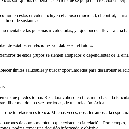
óxicos son grupos de personas en los que se perpetúan relaciones perjud
omún en estos círculos incluyen el abuso emocional, el control, la manip
el abuso de sustancias.
omo mental de las personas involucradas, ya que pueden llevar a una baja
dad de establecer relaciones saludables en el futuro.
 miembros de estos grupos se sienten atrapados o dependientes de la din
tablecer límites saludables y buscar oportunidades para desarrollar relac
as
entes que puedes tomar. Resultará valioso en tu camino hacia la felicid
ra liberarte, de una vez por todas, de una relación tóxica.
ptar que tu relación es tóxica. Muchas veces, nos aferramos a la espera
 patrones de comportamiento que existen en la relación. Por ejemplo, p
trones, podrás tomar una decisión informada y objetiva.