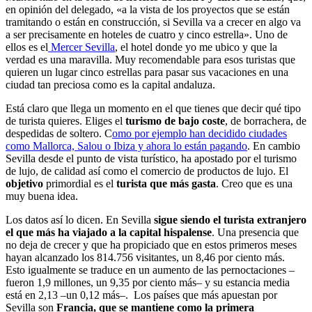
en opinión del delegado, «a la vista de los proyectos que se están
tramitando o están en construcción, si Sevilla va a crecer en algo va
a ser precisamente en hoteles de cuatro y cinco estrella». Uno de
ellos es el
Mercer Sevilla
, el hotel donde yo me ubico y que la
verdad es una maravilla. Muy recomendable para esos turistas que
quieren un lugar cinco estrellas para pasar sus vacaciones en una
ciudad tan preciosa como es la capital andaluza.
Está claro que llega un momento en el que tienes que decir qué tipo
de turista quieres. Eliges el
turismo de bajo coste
, de borrachera, de
despedidas de soltero. C
omo por ejemplo han decidido ciudades
como Mallorca, Salou o Ibiza y ahora lo están pagando
. En cambio
Sevilla desde el punto de vista turístico, ha apostado por el turismo
de lujo, de calidad así como el comercio de productos de lujo. El
objetivo
primordial es el
turista que más gasta
. Creo que es una
muy buena idea.
Los datos así lo dicen. En Sevilla
sigue siendo el turista extranjero
el que más ha viajado a la capital hispalense
. Una presencia que
no deja de crecer y que ha propiciado que en estos primeros meses
hayan alcanzado los 814.756 visitantes, un 8,46 por ciento más.
Esto igualmente se traduce en un aumento de las pernoctaciones –
fueron 1,9 millones, un 9,35 por ciento más– y su estancia media
está en 2,13 –un 0,12 más–. Los países que más apuestan por
Sevilla son
Francia, que se mantiene como la primera