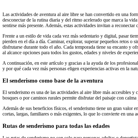
Las actividades de aventura al aire libre se han convertido en una fo
desconectar de la rutina diaria y del ritmo acelerado que marca la vida 
sentirse más presente. Además, estas actividades invitan a reconectar
Frente a un estilo de vida cada vez más sedentario y digital, pasar tie
pierden en el día a día. Caminar, explorar, superar pequeños retos o s
disfrutarse durante todo el año. Cada temporada tiene su encanto y ofr
al alcance opciones para todos los gustos, edades y niveles de experien
A continuación, en este artículo y gracias a la ayuda de los profesiona
y por qué cada vez más personas eligen experiencias activas en la natu
El senderismo como base de la aventura
El senderismo es una de las actividades al aire libre más accesibles y
bosques o por caminos rurales permite disfrutar del paisaje con calma 
Además de sus beneficios físicos, el senderismo tiene un gran valor e
cortas, largas, familiares o más exigentes, lo que lo convierte en una
Rutas de senderismo para todas las edades
Las rutas de senderismo no son solo para personas adultas o deportis