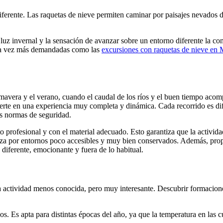
iferente. Las raquetas de nieve permiten caminar por paisajes nevados d
la luz invernal y la sensación de avanzar sobre un entorno diferente la
ada vez más demandadas como las
excursiones con raquetas de nieve en 
primavera y el verano, cuando el caudal de los ríos y el buen tiempo a
ierte en una experiencia muy completa y dinámica. Cada recorrido es di
as normas de seguridad.
rofesional y con el material adecuado. Esto garantiza que la actividad
nza por entornos poco accesibles y muy bien conservados. Además, prop
diferente, emocionante y fuera de lo habitual.
a actividad menos conocida, pero muy interesante. Descubrir formaciones
dos. Es apta para distintas épocas del año, ya que la temperatura en las 