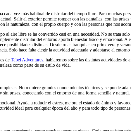
rma cada vez más habitual de disfrutar del tiempo libre. Para muchas pe
actual. Salir al exterior permite romper con las pantallas, con las prisa
 con la naturaleza, con el propio cuerpo y con las personas que nos aco
mpo al aire libre se ha convertido casi en una necesidad. No se trata so
implemente disfrutar del entorno aporta bienestar físico y emocional. A 
ece posibilidades distintas. Desde rutas tranquilas en primavera y verano
cia. Solo hace falta elegir la actividad adecuada y adaptarse al entorno
les de
Tabei Adventures
, hablaremos sobre las distintas actividades de 
raleza como parte de su estilo de vida.
 completas. No requiere grandes conocimientos técnicos y se puede adapt
y sin prisas, conectando con el entorno de una forma sencilla y natural.
mocional. Ayuda a reducir el estrés, mejora el estado de ánimo y favore
 actividad ideal para cualquier época del año y para todo tipo de person
tas con experiencia, como muchas veces se piensa. Cada vez existen má