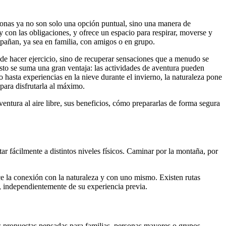
rsonas ya no son solo una opción puntual, sino una manera de
s y con las obligaciones, y ofrece un espacio para respirar, moverse y
mpañan, ya sea en familia, con amigos o en grupo.
lo de hacer ejercicio, sino de recuperar sensaciones que a menudo se
esto se suma una gran ventaja: las actividades de aventura pueden
 hasta experiencias en la nieve durante el invierno, la naturaleza pone
 para disfrutarla al máximo.
aventura al aire libre, sus beneficios, cómo prepararlas de forma segura
ar fácilmente a distintos niveles físicos. Caminar por la montaña, por
ce la conexión con la naturaleza y con uno mismo. Existen rutas
as, independientemente de su experiencia previa.
s propuestas pensadas para familias, personas mayores o grupos