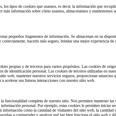
s, los tipos de cookies que usamos, es decir, la información que recop
tener más información sobre cómo usamos, almacenamos y mantenemos seg
cenar pequeños fragmentos de información. Se almacenan en su disposit
ne correctamente, hacerlo más seguro, brindar una mejor experiencia d
ookies propias y de terceros para varios propósitos. Las cookies de orig
s de identificación personal.
Las cookies de terceros utilizadas en nue
itio web, mantener nuestros servicios seguros, proporcionar anuncios q
a acelerar sus futuras interacciones con nuestro sitio web.
la funcionalidad completa de nuestro sitio. Nos permiten mantener las s
nformación personal. Por ejemplo, estas cookies le permiten iniciar se
n información como la cantidad de visitantes del sitio web, la cantidad 
nos ayudan a comprender y analizar qué tan bien funciona el sitio web y d