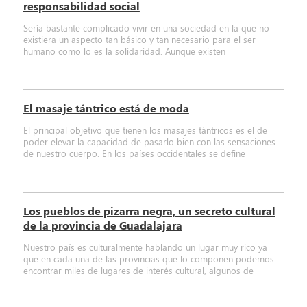
responsabilidad social
Sería bastante complicado vivir en una sociedad en la que no
existiera un aspecto tan básico y tan necesario para el ser
humano como lo es la solidaridad. Aunque existen
El masaje tántrico está de moda
El principal objetivo que tienen los masajes tántricos es el de
poder elevar la capacidad de pasarlo bien con las sensaciones
de nuestro cuerpo. En los países occidentales se define
Los pueblos de pizarra negra, un secreto cultural
de la provincia de Guadalajara
Nuestro país es culturalmente hablando un lugar muy rico ya
que en cada una de las provincias que lo componen podemos
encontrar miles de lugares de interés cultural, algunos de