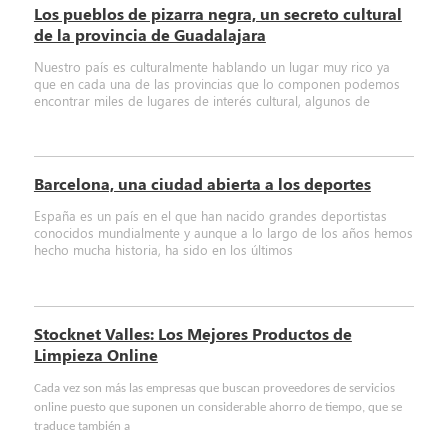
Los pueblos de pizarra negra, un secreto cultural
de la provincia de Guadalajara
Nuestro país es culturalmente hablando un lugar muy rico ya
que en cada una de las provincias que lo componen podemos
encontrar miles de lugares de interés cultural, algunos de
Barcelona, una ciudad abierta a los deportes
España es un país en el que han nacido grandes deportistas
conocidos mundialmente y aunque a lo largo de los años hemos
hecho mucha historia, ha sido en los últimos
Stocknet Valles: Los Mejores Productos de
Limpieza Online
Cada vez son más las empresas que buscan proveedores de servicios
online puesto que suponen un considerable ahorro de tiempo, que se
traduce también a