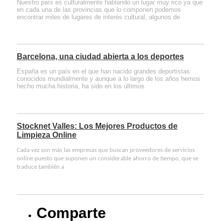
Nuestro país es culturalmente hablando un lugar muy rico ya que
en cada una de las provincias que lo componen podemos
encontrar miles de lugares de interés cultural, algunos de
Barcelona, una ciudad abierta a los deportes
España es un país en el que han nacido grandes deportistas
conocidos mundialmente y aunque a lo largo de los años hemos
hecho mucha historia, ha sido en los últimos
Stocknet Valles: Los Mejores Productos de
Limpieza Online
Cada vez son más las empresas que buscan proveedores de servicios
online puesto que suponen un considerable ahorro de tiempo, que se
traduce también a
Comparte