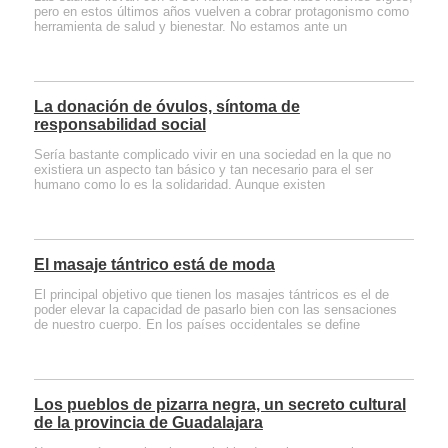
pero en estos últimos años vuelven a cobrar protagonismo como
herramienta de salud y bienestar. No estamos ante un
La donación de óvulos, síntoma de
responsabilidad social
Sería bastante complicado vivir en una sociedad en la que no
existiera un aspecto tan básico y tan necesario para el ser
humano como lo es la solidaridad. Aunque existen
El masaje tántrico está de moda
El principal objetivo que tienen los masajes tántricos es el de
poder elevar la capacidad de pasarlo bien con las sensaciones
de nuestro cuerpo. En los países occidentales se define
Los pueblos de pizarra negra, un secreto cultural
de la provincia de Guadalajara