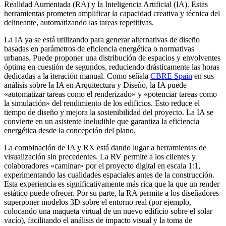
Realidad Aumentada (RA) y la Inteligencia Artificial (IA). Estas
herramientas prometen amplificar la capacidad creativa y técnica del
delineante, automatizando las tareas repetitivas.
La IA ya se está utilizando para generar alternativas de diseño
basadas en parámetros de eficiencia energética o normativas
urbanas. Puede proponer una distribución de espacios y envolventes
óptima en cuestión de segundos, reduciendo drásticamente las horas
dedicadas a la iteración manual. Como señala
CBRE Spain
en sus
análisis sobre la IA en Arquitectura y Diseño, la IA puede
«automatizar tareas como el renderizado» y «potenciar tareas como
la simulación» del rendimiento de los edificios. Esto reduce el
tiempo de diseño y mejora la sostenibilidad del proyecto. La IA se
convierte en un asistente ineludible que garantiza la eficiencia
energética desde la concepción del plano.
La combinación de IA y RX está dando lugar a herramientas de
visualización sin precedentes. La RV permite a los clientes y
colaboradores «caminar» por el proyecto digital en escala 1:1,
experimentando las cualidades espaciales antes de la construcción.
Esta experiencia es significativamente más rica que la que un render
estático puede ofrecer. Por su parte, la RA permite a los diseñadores
superponer modelos 3D sobre el entorno real (por ejemplo,
colocando una maqueta virtual de un nuevo edificio sobre el solar
vacío), facilitando el análisis de impacto visual y la toma de