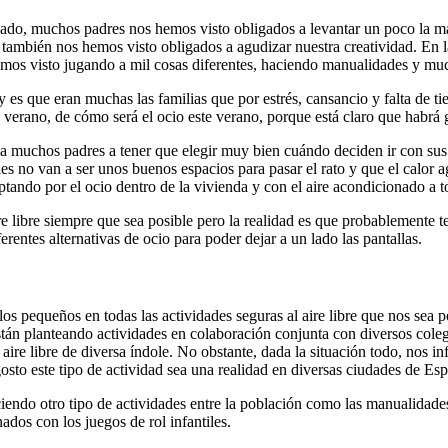
lado, muchos padres nos hemos visto obligados a levantar un poco la ma
do también nos hemos visto obligados a agudizar nuestra creatividad. E
 hemos visto jugando a mil cosas diferentes, haciendo manualidades y m
 y es que eran muchas las familias que por estrés, cansancio y falta de
verano, de cómo será el ocio este verano, porque está claro que habrá 
gar a muchos padres a tener que elegir muy bien cuándo deciden ir con s
es no van a ser unos buenos espacios para pasar el rato y que el calor a
tando por el ocio dentro de la vivienda y con el aire acondicionado a to
aire libre siempre que sea posible pero la realidad es que probablemente
rentes alternativas de ocio para poder dejar a un lado las pantallas.
os pequeños en todas las actividades seguras al aire libre que nos sea po
tán planteando actividades en colaboración conjunta con diversos coleg
 aire libre de diversa índole. No obstante, dada la situación todo, nos i
sto este tipo de actividad sea una realidad en diversas ciudades de Es
ciendo otro tipo de actividades entre la población como las manualidades 
ados con los juegos de rol infantiles.