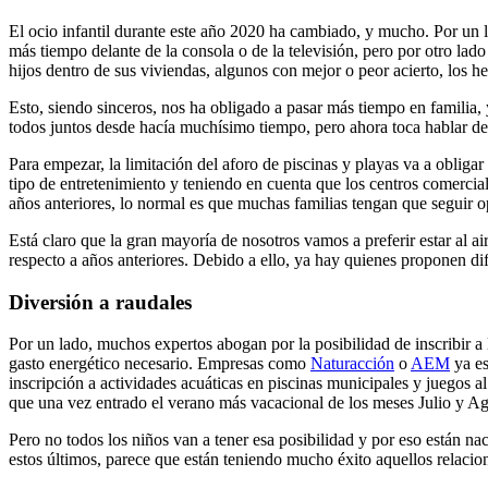
El ocio infantil durante este año 2020 ha cambiado, y mucho. Por un 
más tiempo delante de la consola o de la televisión, pero por otro la
hijos dentro de sus viviendas, algunos con mejor o peor acierto, los
Esto, siendo sinceros, nos ha obligado a pasar más tiempo en familia,
todos juntos desde hacía muchísimo tiempo, pero ahora toca hablar de 
Para empezar, la limitación del aforo de piscinas y playas va a obli
tipo de entretenimiento y teniendo en cuenta que los centros comercial
años anteriores, lo normal es que muchas familias tengan que seguir op
Está claro que la gran mayoría de nosotros vamos a preferir estar al 
respecto a años anteriores. Debido a ello, ya hay quienes proponen dife
Diversión a raudales
Por un lado, muchos expertos abogan por la posibilidad de inscribir a l
gasto energético necesario. Empresas como
Naturacción
o
AEM
ya es
inscripción a actividades acuáticas en piscinas municipales y juegos al
que una vez entrado el verano más vacacional de los meses Julio y Ago
Pero no todos los niños van a tener esa posibilidad y por eso están na
estos últimos, parece que están teniendo mucho éxito aquellos relacion