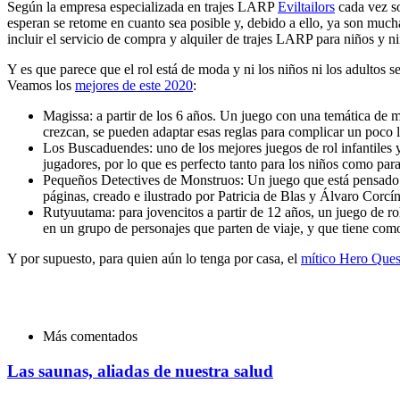
Según la empresa especializada en trajes LARP
Eviltailors
cada vez so
esperan se retome en cuanto sea posible y, debido a ello, ya son mucha
incluir el servicio de compra y alquiler de trajes LARP para niños y ni
Y es que parece que el rol está de moda y ni los niños ni los adultos
Veamos los
mejores de este 2020
:
Magissa: a partir de los 6 años. Un juego con una temática de 
crezcan, se pueden adaptar esas reglas para complicar un poco l
Los Buscaduendes: uno de los mejores juegos de rol infantiles 
jugadores, por lo que es perfecto tanto para los niños como para 
Pequeños Detectives de Monstruos: Un juego que está pensado pa
páginas, creado e ilustrado por Patricia de Blas y Álvaro Corcí
Rutyuutama: para jovencitos a partir de 12 años, un juego de r
en un grupo de personajes que parten de viaje, y que tiene como
Y por supuesto, para quien aún lo tenga por casa, el
mítico Hero Ques
Más comentados
Las saunas, aliadas de nuestra salud