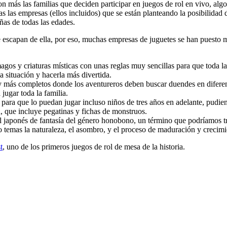
n más las familias que deciden participar en juegos de rol en vivo, al
s las empresas (ellos incluidos) que se están planteando la posibilidad 
ñas de todas las edades.
 se escapan de ella, por eso, muchas empresas de juguetes se han puesto 
magos y criaturas místicas con unas reglas muy sencillas para que toda 
a situación y hacerla más divertida.
y más completos donde los aventureros deben buscar duendes en diferen
jugar toda la familia.
ra que lo puedan jugar incluso niños de tres años en adelante, pudiendo
n, que incluye pegatinas y fichas de monstruos.
ol japonés de fantasía del género honobono, un término que podríamos t
 temas la naturaleza, el asombro, y el proceso de maduración y crecimie
t
, uno de los primeros juegos de rol de mesa de la historia.