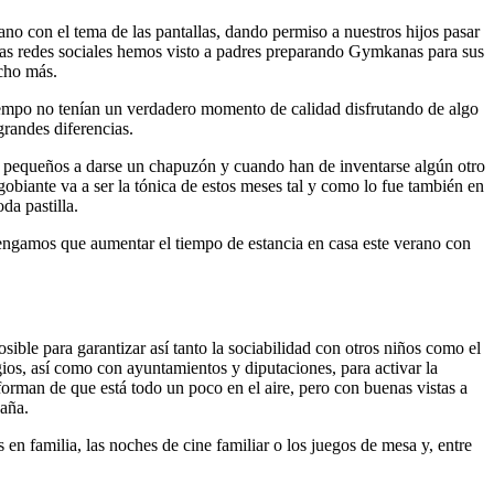
no con el tema de las pantallas, dando permiso a nuestros hijos pasar
n las redes sociales hemos visto a padres preparando Gymkanas para sus
ucho más.
 tiempo no tenían un verdadero momento de calidad disfrutando de algo
grandes diferencias.
us pequeños a darse un chapuzón y cuando han de inventarse algún otro
gobiante va a ser la tónica de estos meses tal y como lo fue también en
da pastilla.
 tengamos que aumentar el tiempo de estancia en casa este verano con
sible para garantizar así tanto la sociabilidad con otros niños como el
ios, así como con ayuntamientos y diputaciones, para activar la
nforman de que está todo un poco en el aire, pero con buenas vistas a
paña.
en familia, las noches de cine familiar o los juegos de mesa y, entre