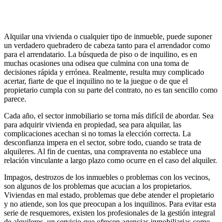
Alquilar una vivienda o cualquier tipo de inmueble, puede suponer
un verdadero quebradero de cabeza tanto para el arrendador como
para el arrendatario. La búsqueda de piso o de inquilino, es en
muchas ocasiones una odisea que culmina con una toma de
decisiones rápida y errónea. Realmente, resulta muy complicado
acertar, fiarte de que el inquilino no te la juegue o de que el
propietario cumpla con su parte del contrato, no es tan sencillo como
parece.
Cada año, el sector inmobiliario se torna más difícil de abordar. Sea
para adquirir vivienda en propiedad, sea para alquilar, las
complicaciones acechan si no tomas la elección correcta. La
desconfianza impera en el sector, sobre todo, cuando se trata de
alquileres. Al fin de cuentas, una compraventa no establece una
relación vinculante a largo plazo como ocurre en el caso del alquiler.
Impagos, destrozos de los inmuebles o problemas con los vecinos,
son algunos de los problemas que acucian a los propietarios.
Viviendas en mal estado, problemas que debe atender el propietario
y no atiende, son los que preocupan a los inquilinos. Para evitar esta
serie de resquemores, existen los profesionales de la gestión integral
de alquileres, un servicio que ofrecen agencias inmobiliarias como