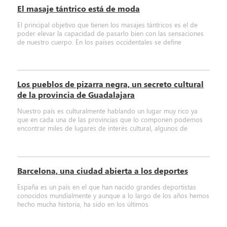
El masaje tántrico está de moda
El principal objetivo que tienen los masajes tántricos es el de
poder elevar la capacidad de pasarlo bien con las sensaciones
de nuestro cuerpo. En los países occidentales se define
Los pueblos de pizarra negra, un secreto cultural
de la provincia de Guadalajara
Nuestro país es culturalmente hablando un lugar muy rico ya
que en cada una de las provincias que lo componen podemos
encontrar miles de lugares de interés cultural, algunos de
Barcelona, una ciudad abierta a los deportes
España es un país en el que han nacido grandes deportistas
conocidos mundialmente y aunque a lo largo de los años hemos
hecho mucha historia, ha sido en los últimos