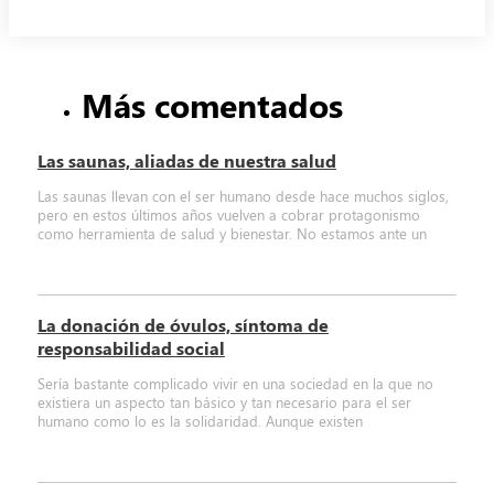
Más comentados
Las saunas, aliadas de nuestra salud
Las saunas llevan con el ser humano desde hace muchos siglos,
pero en estos últimos años vuelven a cobrar protagonismo
como herramienta de salud y bienestar. No estamos ante un
La donación de óvulos, síntoma de
responsabilidad social
Sería bastante complicado vivir en una sociedad en la que no
existiera un aspecto tan básico y tan necesario para el ser
humano como lo es la solidaridad. Aunque existen