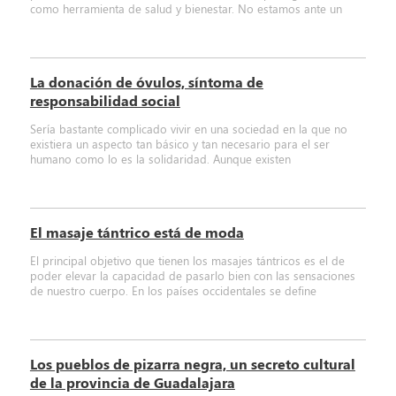
como herramienta de salud y bienestar. No estamos ante un
La donación de óvulos, síntoma de
responsabilidad social
Sería bastante complicado vivir en una sociedad en la que no
existiera un aspecto tan básico y tan necesario para el ser
humano como lo es la solidaridad. Aunque existen
El masaje tántrico está de moda
El principal objetivo que tienen los masajes tántricos es el de
poder elevar la capacidad de pasarlo bien con las sensaciones
de nuestro cuerpo. En los países occidentales se define
Los pueblos de pizarra negra, un secreto cultural
de la provincia de Guadalajara