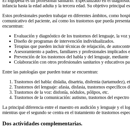
El logopeda es un profesional sanitario. Especializado en el diagnósti
infancia hasta la edad adulta y la tercera edad. Su objetivo principal e
Estos profesionales pueden trabajar en diferentes ámbitos, como hospita
comunicativo del paciente, así como los trastornos que pueda presenta
encuentran:
Evaluación y diagnóstico de los trastornos del lenguaje, la voz
Diseño de programas de intervención individualizados.
Terapias que pueden incluir técnicas de relajación, de autocontrol
Asesoramiento a padres, familiares y profesionales implicados en
Prevención de los trastornos del habla y del lenguaje, mediante
Colaboración con otros profesionales sanitarios y educativos par
Entre las patologías que pueden tratar se encuentran:
Trastornos del habla: dislalia, disartria, disfemia (tartamudez), et
Trastornos del lenguaje: afasia, disfasia, trastornos específicos d
Trastornos de la voz: disfonía, nódulos, pólipos, etc.
Trastornos de la comunicación: autismo, trastornos del espectro 
La principal diferencia entre el maestro en audición y lenguaje y el l
mientras que el segundo se centra en el tratamiento de trastornos esp
Dos actividades complementarias.