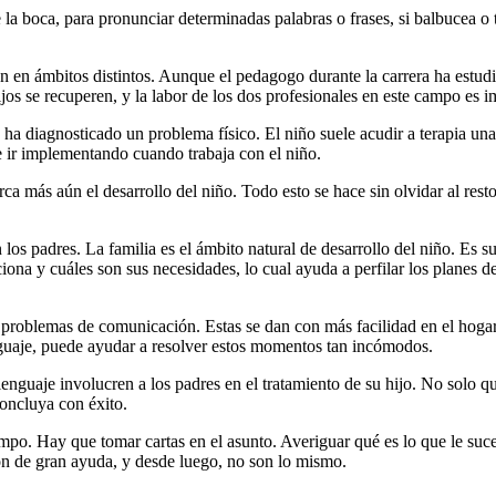
e la boca, para pronunciar determinadas palabras o frases, si balbucea o
an en ámbitos distintos. Aunque el pedagogo durante la carrera ha estud
jos se recuperen, y la labor de los dos profesionales en este campo es i
ha diagnosticado un problema físico. El niño suele acudir a terapia una
 ir implementando cuando trabaja con el niño.
rca más aún el desarrollo del niño. Todo esto se hace sin olvidar al res
los padres. La familia es el ámbito natural de desarrollo del niño. Es s
aciona y cuáles son sus necesidades, lo cual ayuda a perfilar los planes 
us problemas de comunicación. Estas se dan con más facilidad en el hoga
guaje, puede ayudar a resolver estos momentos tan incómodos.
nguaje involucren a los padres en el tratamiento de su hijo. No solo qu
concluya con éxito.
iempo. Hay que tomar cartas en el asunto. Averiguar qué es lo que le su
son de gran ayuda, y desde luego, no son lo mismo.