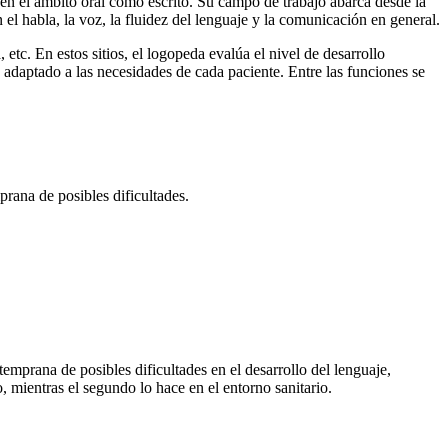
o en el ámbito oral como escrito. Su campo de trabajo abarca desde la
n el habla, la voz, la fluidez del lenguaje y la comunicación en general.
etc. En estos sitios, el logopeda evalúa el nivel de desarrollo
 adaptado a las necesidades de cada paciente. Entre las funciones se
rana de posibles dificultades.
emprana de posibles dificultades en el desarrollo del lenguaje,
 mientras el segundo lo hace en el entorno sanitario.