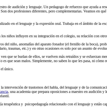
maestro de audición y lenguaje. Un pedagogo de refuerzo que ayuda a res
Son dos profesiones diferentes, pero complementarias. Veamos en qué c
izado en el lenguaje y la expresión oral. Trabaja en el ámbito de la es
los niños influyen en su integración en el colegio, su relación con otro
s del niño, anomalías del aparato fonador (el frenillo de la boca), prob
ario, traumas, etc.) y en otras ocasiones es solo por un asunto de evol
si ven que se burlan de ellos, se vuelven más retraídos y se esfuerzan
 No es que sean malos. Simplemente, no saben lo que les pasa, ni cómo r
 el único.
a intervención de trastornos del habla, del lenguaje y de la comunicac
tancia
,
una academia que prepara oposiciones a maestro en audición y le
fantil.
ía terapéutica y psicopedagogía relacionado con el lenguaje y están ca