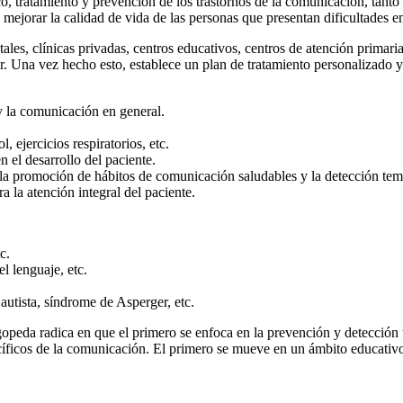
co, tratamiento y prevención de los trastornos de la comunicación, tant
s mejorar la calidad de vida de las personas que presentan dificultades e
les, clínicas privadas, centros educativos, centros de atención primaria, 
r. Una vez hecho esto, establece un plan de tratamiento personalizado y
 y la comunicación en general.
, ejercicios respiratorios, etc.
 el desarrollo del paciente.
 la promoción de hábitos de comunicación saludables y la detección temp
a la atención integral del paciente.
c.
el lenguaje, etc.
autista, síndrome de Asperger, etc.
ogopeda radica en que el primero se enfoca en la prevención y detección t
ecíficos de la comunicación. El primero se mueve en un ámbito educativo,