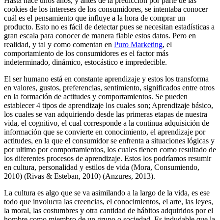
Hasta hace unos años, y antes de la predicción por parte de las
cookies de los intereses de los consumidores, se intentaba conocer
cuál es el pensamiento que influye a la hora de comprar un
producto. Esto no es fácil de detectar pues se necesitan estadísticas a
gran escala para conocer de manera fiable estos datos. Pero en
realidad, y tal y como comentan en
Puro Marketing
, el
comportamiento de los consumidores es el factor más
indeterminado, dinámico, estocástico e impredecible.
El ser humano está en constante aprendizaje y estos los transforma
en valores, gustos, preferencias, sentimiento, significados entre otros
en la formación de actitudes y comportamientos. Se pueden
establecer 4 tipos de aprendizaje los cuales son; Aprendizaje básico,
los cuales se van adquiriendo desde las primeras etapas de nuestra
vida, el cognitivo, el cual corresponde a la continua adquisición de
información que se convierte en conocimiento, el aprendizaje por
actitudes, en la que el consumidor se enfrenta a situaciones lógicas y
por ultimo por comportamientos, los cuales tienen como resultado de
los diferentes procesos de aprendizaje. Estos los podríamos resumir
en cultura, personalidad y estilos de vida (Mora, Consumiendo,
2010) (Rivas & Esteban, 2010) (Anzures, 2013).
La cultura es algo que se va asimilando a la largo de la vida, es ese
todo que involucra las creencias, el conocimientos, el arte, las leyes,
la moral, las costumbres y otra cantidad de hábitos adquiridos por el
hombre como miembro de un grupo o sociedad. Es indudable que la