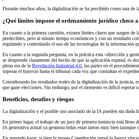
Durante muchos años, la digitalización se ha percibido como una de l
¿Qué límites impone el ordenamiento jurídico checo a 
En cuanto a la primera cuestión, existen límites claros que surgen de l
predecibles, pero al mismo tiempo económicos y con un resultado correct
regulando y controlando el uso de las tecnologías de la información q
En cuanto a la segunda pregunta, en la práctica esta «dirección y gest
se desprende claramente del hecho de que la aplicación espinal, es dec
plena era de la
Revolución Industrial 4.0
, las partes en el procedimie
sopesar el trayecto hasta el tribunal cada vez que consultan el expedie
Considerando los resultados reales de la digitalización de la justicia, e
que gane elecciones. Sin embargo, por el momento es difícil esperar u
Beneficios, desafíos y riesgos
La digitalización y el posible uso asociado de la IA pueden sin duda ha
En primer lugar, el trabajo de un juez de primera instancia está lleno d
IA generativa actual ya gestiona todas estas tareas muy bien (aunque
En segundo lugar, si bien la propia Constitución prevé la fuerza vincu