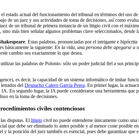
 el estado actual del funcionamiento del tribunal en términos del uso de 
abajo de un juez y sus actividades de toma de decisiones, así como evalu
juez de un tribunal de primera instancia de un litigio civil con el máxim
, sino más bien señalar algunos problemas clave seleccionados, desde la
Shakespeare
. Estas palabras, pronunciadas por el intrigante e hipócri
es básicamente la siguiente:
En la vida, una persona debe apegarse a su
este cambio sea exactamente lo que desea.
utilizar las palabras de Polonio- sólo un poder judicial fiel a sus princ
lligence), es decir, la capacidad de un sistema informático de imitar fu
 letrados del
Despacho Calero García Perea
. En primer lugar, la actuac
a IA. En segundo lugar, la IA puede considerarse una herramienta que podr
cluso en la toma de decisiones.
procedimientos civiles contenciosos
 las disputas. El
litigio
civil no puede entenderse únicamente como una he
ocial que debe ser eliminado lo antes posible y al menor coste posible e
pel y la posición del juez también es esencial, pues debe garantizar que