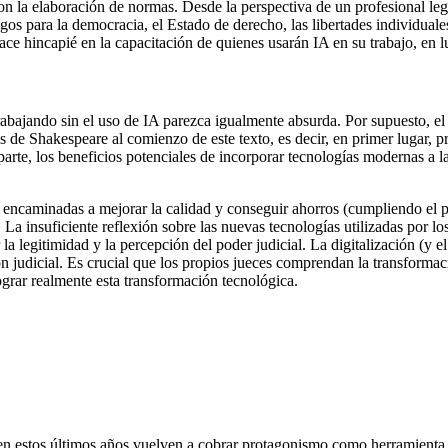
n la elaboración de normas. Desde la perspectiva de un profesional legal,
gos para la democracia, el Estado de derecho, las libertades individuales y
ce hincapié en la capacitación de quienes usarán IA en su trabajo, en l
rabajando sin el uso de IA parezca igualmente absurda. Por supuesto, el
ras de Shakespeare al comienzo de este texto, es decir, en primer lugar, p
 parte, los beneficios potenciales de incorporar tecnologías modernas a
ia encaminadas a mejorar la calidad y conseguir ahorros (cumpliendo el
 La insuficiente reflexión sobre las nuevas tecnologías utilizadas por lo
 la legitimidad y la percepción del poder judicial. La digitalización (y 
sión judicial. Es crucial que los propios jueces comprendan la transforma
grar realmente esta transformación tecnológica.
en estos últimos años vuelven a cobrar protagonismo como herramienta 