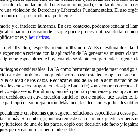
ar no sólo a la anulación de la decisión impugnada, sino también a una r
e una violación de Derechos y Libertades Fundamentales. El uso orgánic
o conoce la jurisprudencia pertinente.
memoria y el intelecto humanos. En este contexto, podemos señalar el lla
r al tomar una decisión de las que puede procesar utilizando la memoria
mplificaciones y
heurísticas
.
a digitalización, respectivamente. utilizando IA. Es cuestionable si la 
a experiencia reciente con la aplicación de IA generativa muestra claram
te ignorar, especialmente hoy, cuando se siente con particular urgencia l
lleva riesgos considerables. La IA como herramienta puede traer consigo
ión a estos problemas no puede ser rechazar esta tecnología en su conju
idad y la calidad de los datos. Rechazar el uso de IA en la administración
 todos los consejos proporcionados (de buena fe) son siempre correctos. 
del colega asesor. Por último, también podrían plantearse preocupacione
ar decisiones en cuya creación participó, por ejemplo. juez asistente. L
nte participó en su preparación. Más bien, las decisiones judiciales obtie
specialmente en sistemas que sugieren soluciones específicas a casos pen
sta sin más. Sin embargo, incluso en este caso, un juez puede ser perezo
y jurídicos de una de las partes. copió otra decisión (de facto y legalm
un juez perezoso un fenómeno indeseable.