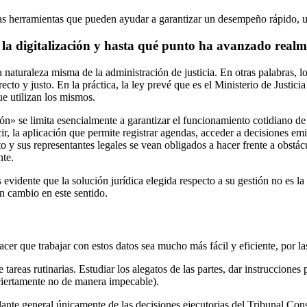
as herramientas que pueden ayudar a garantizar un desempeño rápido, un
la digitalización y hasta qué punto ha avanzado realme
a naturaleza misma de la administración de justicia. En otras palabras, 
o y justo. En la práctica, la ley prevé que es el Ministerio de Justicia e
ue utilizan los mismos.
ión» se limita esencialmente a garantizar el funcionamiento cotidiano de
ir, la aplicación que permite registrar agendas, acceder a decisiones em
nto y sus representantes legales se vean obligados a hacer frente a obst
nte.
s evidente que la solución jurídica elegida respecto a su gestión no es la
n cambio en este sentido.
cer que trabajar con estos datos sea mucho más fácil y eficiente, por la
e tareas rutinarias. Estudiar los alegatos de las partes, dar instrucciones
 ciertamente no de manera impecable).
lante general únicamente de las decisiones ejecutorias del Tribunal Con