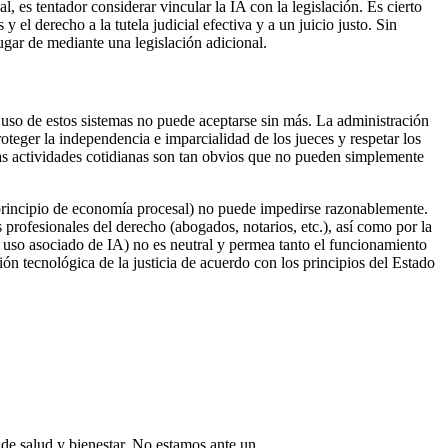
 es tentador considerar vincular la IA con la legislación. Es cierto
 el derecho a la tutela judicial efectiva y a un juicio justo. Sin
ugar de mediante una legislación adicional.
 uso de estos sistemas no puede aceptarse sin más. La administración
roteger la independencia e imparcialidad de los jueces y respetar los
 las actividades cotidianas son tan obvios que no pueden simplemente
 principio de economía procesal) no puede impedirse razonablemente.
s profesionales del derecho (abogados, notarios, etc.), así como por la
el uso asociado de IA) no es neutral y permea tanto el funcionamiento
ción tecnológica de la justicia de acuerdo con los principios del Estado
de salud y bienestar. No estamos ante un