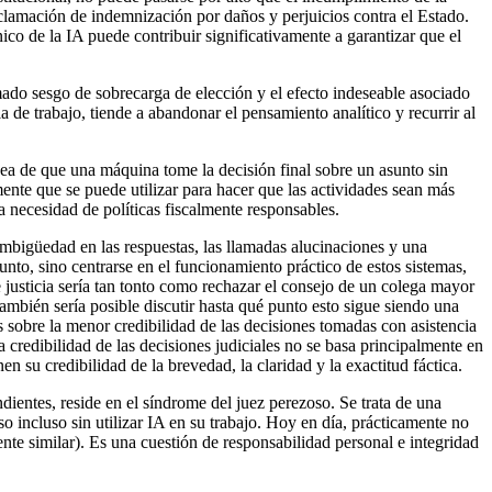
eclamación de indemnización por daños y perjuicios contra el Estado.
o de la IA puede contribuir significativamente a garantizar que el
mado sesgo de sobrecarga de elección y el efecto indeseable asociado
 de trabajo, tiende a abandonar el pensamiento analítico y recurrir al
idea de que una máquina tome la decisión final sobre un asunto sin
ente que se puede utilizar para hacer que las actividades sean más
a necesidad de políticas fiscalmente responsables.
 ambigüedad en las respuestas, las llamadas alucinaciones y una
nto, sino centrarse en el funcionamiento práctico de estos sistemas,
 de justicia sería tan tonto como rechazar el consejo de un colega mayor
También sería posible discutir hasta qué punto esto sigue siendo una
s sobre la menor credibilidad de las decisiones tomadas con asistencia
a credibilidad de las decisiones judiciales no se basa principalmente en
nen su credibilidad de la brevedad, la claridad y la exactitud fáctica.
dientes, reside en el síndrome del juez perezoso. Se trata de una
so incluso sin utilizar IA en su trabajo. Hoy en día, prácticamente no
ente similar). Es una cuestión de responsabilidad personal e integridad