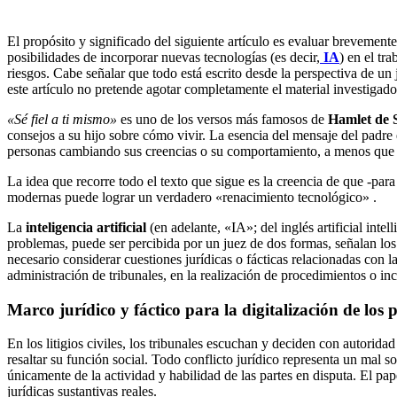
El propósito y significado del siguiente artículo es evaluar brevemente
posibilidades de incorporar nuevas tecnologías (es decir,
IA
) en el tr
riesgos. Cabe señalar que todo está escrito desde la perspectiva de un 
este artículo no pretende agotar completamente el material investigado
«Sé fiel a ti mismo»
es uno de los versos más famosos de
Hamlet de 
consejos a su hijo sobre cómo vivir. La esencia del mensaje del padre 
personas cambiando sus creencias o su comportamiento, a menos que 
La idea que recorre todo el texto que sigue es la creencia de que -para 
modernas puede lograr un verdadero «renacimiento tecnológico» .
La
inteligencia artificial
(en adelante, «IA»; del inglés artificial inte
problemas, puede ser percibida por un juez de dos formas, señalan los
necesario considerar cuestiones jurídicas o fácticas relacionadas con l
administración de tribunales, en la realización de procedimientos o in
Marco jurídico y fáctico para la digitalización de los 
En los litigios civiles, los tribunales escuchan y deciden con autoridad
resaltar su función social. Todo conflicto jurídico representa un mal s
únicamente de la actividad y habilidad de las partes en disputa. El pa
jurídicas sustantivas reales.