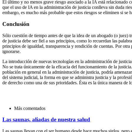
El último y no menos grave riesgo asociado a la IA está relacionado co
que el uso de IA en la administración de justicia conlleva sin duda ries
embargo, es mucho más probable que estos riesgos se eliminen si se ha
Conclusión
Sólo cuestión de tiempo antes de que la idea de un abogado (o juez) t
de justicia debe ser fiel a sus principios, como lo recuerdan las palab
principios de igualdad, transparencia y rendición de cuentas. Por otra
ignorarse.
La introducción de nuevas tecnologías en la administración de justic
No se trata únicamente de la eficacia del funcionamiento de la justicia.
población en general en la administración de justicia, podría amenazar
del sistema judicial, la forma en que se administra justicia y la profe
de derecho como una de sus prioridades. Ésta es la única manera de lo
Más comentados
Las saunas, aliadas de nuestra salud
Las saunas llevan con el ser humano desde hace muchos siglos, pero 