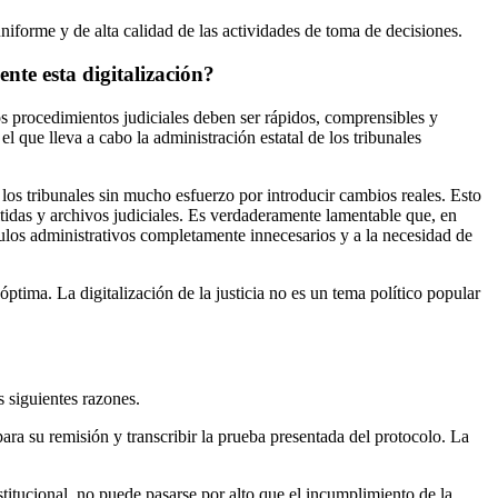
iforme y de alta calidad de las actividades de toma de decisiones.
nte esta digitalización?
los procedimientos judiciales deben ser rápidos, comprensibles y
l que lleva a cabo la administración estatal de los tribunales
 los tribunales sin mucho esfuerzo por introducir cambios reales. Esto
itidas y archivos judiciales. Es verdaderamente lamentable que, en
áculos administrativos completamente innecesarios y a la necesidad de
 óptima. La digitalización de la justicia no es un tema político popular
s siguientes razones.
 para su remisión y transcribir la prueba presentada del protocolo. La
stitucional, no puede pasarse por alto que el incumplimiento de la