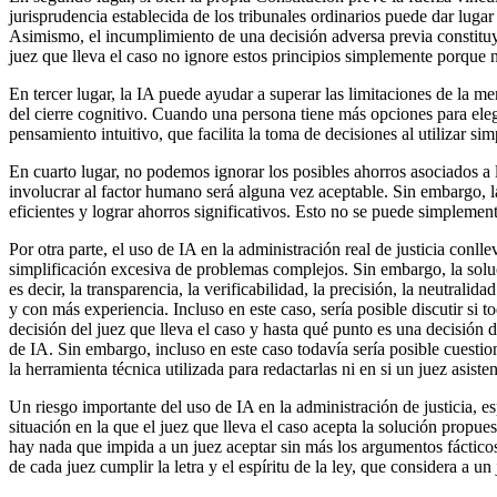
jurisprudencia establecida de los tribunales ordinarios puede dar lug
Asimismo, el incumplimiento de una decisión adversa previa constituy
juez que lleva el caso no ignore estos principios simplemente porque n
En tercer lugar, la IA puede ayudar a superar las limitaciones de la 
del cierre cognitivo. Cuando una persona tiene más opciones para elegi
pensamiento intuitivo, que facilita la toma de decisiones al utilizar si
En cuarto lugar, no podemos ignorar los posibles ahorros asociados a l
involucrar al factor humano será alguna vez aceptable. Sin embargo, l
eficientes y lograr ahorros significativos. Esto no se puede simplemen
Por otra parte, el uso de IA en la administración real de justicia con
simplificación excesiva de problemas complejos. Sin embargo, la soluc
es decir, la transparencia, la verificabilidad, la precisión, la neutral
y con más experiencia. Incluso en este caso, sería posible discutir si
decisión del juez que lleva el caso y hasta qué punto es una decisión 
de IA. Sin embargo, incluso en este caso todavía sería posible cuestion
la herramienta técnica utilizada para redactarlas ni en si un juez asiste
Un riesgo importante del uso de IA en la administración de justicia, e
situación en la que el juez que lleva el caso acepta la solución propue
hay nada que impida a un juez aceptar sin más los argumentos fácticos 
de cada juez cumplir la letra y el espíritu de la ley, que considera a 