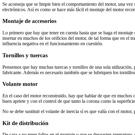
Se aconseja que se limpie bien el comportamiento del motor, una vez 
electrónicos. Así es como se hace más fácil el montaje del motor recon
Montaje de accesorios
Lo primero que hay que tener en cuenta hasta que se haga el montaje d
insertar en muchos de los orificios del motor, de tal forma que en el t
influencia negativa en el funcionamiento en cuestión.
Tornillos y tuercas
Pensemos que hay muchas tuercas y tornillos de una sola utilización, p
fabricante. Además es necesario también que se lubriquen los tornillos 
Volante motor
En el caso del motor reconstruido, hay que hablar de que en muchos cas
buen apriete y con el control de que tanto la corona como la superfic
No se debe sustituir el volante de inercia sí es que valía con el motor
Kit de distribución
De cara a no tener fallos en el montaje o que se desgasten prematuro, 