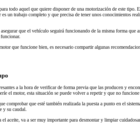
 para todo aquel que quiere disponer de una motorización de este tipo.
tor es un trabajo completo y que precisa de tener unos conocimientos r
er asegurar que el vehículo seguirá funcionando de la misma forma que an
 funcionar.
 motor que funcione bien, es necesario compartir algunas recomendacione
empo
eresantes a la hora de verificar de forma previa que las producen y enco
ríe el motor, esta situación se puede volver a repetir y que no funcione
que comprobar que esté también realizada la puesta a punto en el sistem
e y su caudal.
a el aceite, va a ser muy importante para desmontar y limpiar cuidadosa