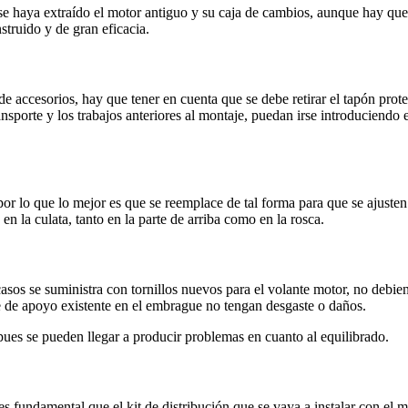
se haya extraído el motor antiguo y su caja de cambios, aunque hay que
struido y de gran eficacia.
e accesorios, hay que tener en cuenta que se debe retirar el tapón prote
ransporte y los trabajos anteriores al montaje, puedan irse introduciend
or lo que lo mejor es que se reemplace de tal forma para que se ajusten
en la culata, tanto en la parte de arriba como en la rosca.
os se suministra con tornillos nuevos para el volante motor, no debiendo
ie de apoyo existente en el embrague no tengan desgaste o daños.
, pues se pueden llegar a producir problemas en cuanto al equilibrado.
es fundamental que el kit de distribución que se vaya a instalar con el 