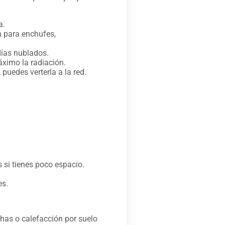
a.
a para enchufes,
días nublados.
áximo la radiación.
puedes verterla a la red.
 si tienes poco espacio.
es.
chas o calefacción por suelo