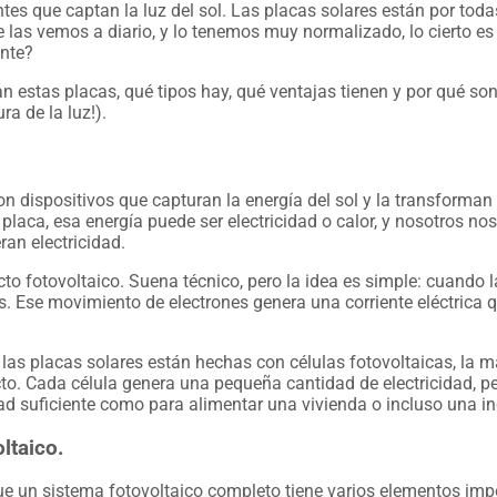
es que captan la luz del sol. Las placas solares están por toda
e las vemos a diario, y lo tenemos muy normalizado, lo cierto 
ente?
an estas placas, qué tipos hay, qué ventajas tienen y por qué son
a de la luz!).
n dispositivos que capturan la energía del sol y la transforman 
laca, esa energía puede ser electricidad o calor, y nosotros no
ran electricidad.
o fotovoltaico. Suena técnico, pero la idea es simple: cuando la
nes. Ese movimiento de electrones genera una corriente eléctrica 
, las placas solares están hechas con células fotovoltaicas, la ma
to. Cada célula genera una pequeña cantidad de electricidad, p
dad suficiente como para alimentar una vivienda o incluso una in
ltaico.
que un sistema fotovoltaico completo tiene varios elementos imp