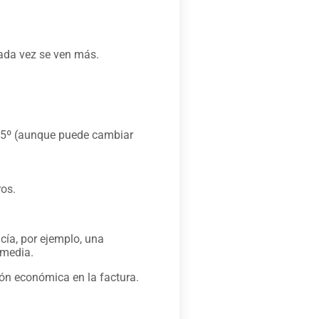
cada vez se ven más.
0-35º (aunque puede cambiar
os.
ía, por ejemplo, una
 media.
ión económica en la factura.