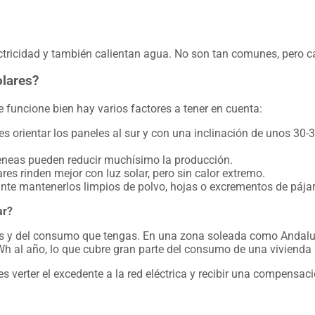
ctricidad y también calientan agua. No son tan comunes, pero 
olares?
e funcione bien hay varios factores a tener en cuenta:
r es orientar los paneles al sur y con una inclinación de unos 3
meneas pueden reducir muchísimo la producción.
es rinden mejor con luz solar, pero sin calor extremo.
te mantenerlos limpios de polvo, hojas o excrementos de pájar
ar?
as y del consumo que tengas. En una zona soleada como Andaluc
Wh al año, lo que cubre gran parte del consumo de una vivienda
 verter el excedente a la red eléctrica y recibir una compensac