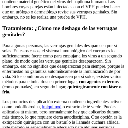
contiene material genético del virus del papiloma humano. Los
hombres cuyas parejas están infectadas con el VPH pueden hacer
que un urólogo o dermatólogo revise sus verrugas genitales. Sin
embargo, no se les realiza una prueba de VPH.
Tratamiento: ¿Cómo me deshago de las verrugas
genitales?
Para algunas personas, las verrugas genitales desaparecen por sí
solas. En estos casos, el sistema inmunológico del cuerpo es lo
suficientemente fuerte como para empujar a los virus a un segundo
plano, de modo que las verrugas genitales desaparezcan. Sin
embargo, eso no significa que desaparezcan para siempre, porque la
enfermedad no garantiza automáticamente la inmunización de por
vida. Si los condilomas no desaparecen por sí solos, existen varios
métodos para eliminarlos: en primer lugar,
con agentes externos
(como pomadas), en segundo lugar,
quirúrgicamente con láser o
frío.
Los productos de aplicación externa contienen ingredientes activos
como podofilotoxina,
imiquimod
o extracto de té verde. Puedes
aplicarlos tú mismo, pero normalmente hay que aplicarlos durante
más tiempo, lo que requiere cierta autodisciplina. Otra opción es la
extirpación quirúrgica con un bisturí o la llamada cuchara afilada.
Este método es especialmente adecuado para algunas verrugas;