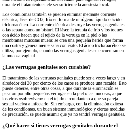
durante el tratamiento suele ser suficiente la anestesia local.
Los condilomas también se pueden eliminar mediante corriente
eléctrica, láser de CO2, frío en forma de nitrógeno líquido o ácido
tricloroacético. La corriente eléctrica destruye las verrugas genitales
o las separa como un bisturí. El láser, la terapia de frío y los toques
con ácido hacen que el tejido de la verruga en la piel o las
membranas mucosas muera; se crea una pequeña herida que forma
una costra y generalmente sana con éxito. El ácido tricloroacético se
utiliza, por ejemplo, cuando las verrugas genitales se encuentran en
la mucosa vaginal.
¿Las verrugas genitales son curables?
El tratamiento de las verrugas genitales puede ser a veces largo y en
alrededor del 30 por ciento de los casos se produce una recaída. Esto
puede deberse, entre otras cosas, a que durante la eliminación se
pasaron por alto pequeñas verrugas en la piel o las mucosas, a que
los virus «sobreviven» en el tejido circundante o a que su pareja
sexual vuelva a infectarlo. Sin embargo, con la eliminación exitosa
de los condilomas, un buen sistema inmunológico y ciertas medidas
de precaución, se puede asumir que ya no tendrá verrugas genitales.
¿Qué hacer si tienes verrugas genitales durante el