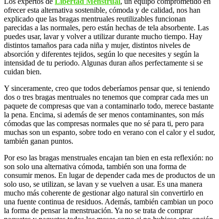
Los expertos de
Libertad Menstrual
, un equipo comprometido en
ofrecer esta alternativa sostenible, cómoda y de calidad, nos han
explicado que las bragas mentruales reutilizables funcionan
parecidas a las normales, pero están hechas de tela absorbente. Las
puedes usar, lavar y volver a utilizar durante mucho tiempo. Hay
distintos tamaños para cada niña y mujer, distintos niveles de
absorción y diferentes tejidos, según lo que necesites y según la
intensidad de tu periodo. Algunas duran años perfectamente si se
cuidan bien.
Y sinceramente, creo que todos deberíamos pensar que, si teniendo
dos o tres bragas mentruales no tenemos que comprar cada mes un
paquete de compresas que van a contaminarlo todo, merece bastante
la pena. Encima, si además de ser menos contaminantes, son más
cómodas que las compresas normales que no sé para ti, pero para
muchas son un espanto, sobre todo en verano con el calor y el sudor,
también ganan puntos.
Por eso las bragas menstruales encajan tan bien en esta reflexión: no
son solo una alternativa cómoda, también son una forma de
consumir menos. En lugar de depender cada mes de productos de un
solo uso, se utilizan, se lavan y se vuelven a usar. Es una manera
mucho más coherente de gestionar algo natural sin convertirlo en
una fuente continua de residuos. Además, también cambian un poco
la forma de pensar la menstruación. Ya no se trata de comprar