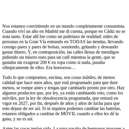
Nos estamos convirtiendo en un mundo completamente consumista.
Cuando viví un año en Madrid me di cuenta, porque en Cádiz no se
nota tanto. Estar allí fue como un puñetazo de realidad: miles de
personas en la Gran Vía entrando en TODAS las tiendas, llevando
consigo pares y pares de bolsas, sonriendo, gritando y deseando
gastar dinero. Y, en contraposición, las calles llenas de mendigos
pidiendo un mísero euro para un café mientras la gente, que se
gastaba sin exagerar 200 € en ropa como si nada, pasaba
olímpicamente de ellos. Era horroroso…
Todo lo que compramos, encima, son cosas inútiles, de menos
calidad que hace unos años, que está programado para que dure
menos, se rompe antes y tengas que cambiarlo pronto por otro. Hay
algunos productos que, por ley, ya están cambiando esto, como los
móviles, por la ley de obsolescencia programada, que entrará en
vigor en 2027, por fin, después de años y años de lucha para que
esto dejase de ser así. Si ni siquiera podemos cambiar las baterías,
estamos obligados a cambiar de MÓVIL cuando a ellos les dé la
gana, y no es así.
Antes las cosas tenían vida. La ropa pasaba de hermanos mayores a