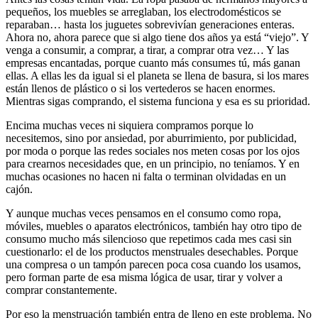
pequeños, los muebles se arreglaban, los electrodomésticos se
reparaban… hasta los juguetes sobrevivían generaciones enteras.
Ahora no, ahora parece que si algo tiene dos años ya está “viejo”. Y
venga a consumir, a comprar, a tirar, a comprar otra vez… Y las
empresas encantadas, porque cuanto más consumes tú, más ganan
ellas. A ellas les da igual si el planeta se llena de basura, si los mares
están llenos de plástico o si los vertederos se hacen enormes.
Mientras sigas comprando, el sistema funciona y esa es su prioridad.
Encima muchas veces ni siquiera compramos porque lo
necesitemos, sino por ansiedad, por aburrimiento, por publicidad,
por moda o porque las redes sociales nos meten cosas por los ojos
para crearnos necesidades que, en un principio, no teníamos. Y en
muchas ocasiones no hacen ni falta o terminan olvidadas en un
cajón.
Y aunque muchas veces pensamos en el consumo como ropa,
móviles, muebles o aparatos electrónicos, también hay otro tipo de
consumo mucho más silencioso que repetimos cada mes casi sin
cuestionarlo: el de los productos menstruales desechables. Porque
una compresa o un tampón parecen poca cosa cuando los usamos,
pero forman parte de esa misma lógica de usar, tirar y volver a
comprar constantemente.
Por eso la menstruación también entra de lleno en este problema. No