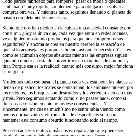
Todo parece fabricado para romperse, pasar de moda o quedarse
“anticuado” muy rápido, simplemente para obligarme a volver a
comprar otra vez. Y mientras tanto, seguimos llenando el planeta de
basura completamente innecesaria.
Siento que nos han metido en la cabeza una ansiedad constante por
consumir. ¿Soy la única que, cada vez que entra en redes sociales,
ve a alguien mostrando productos para que nos compremos sus
seguidores? Y encima se crea en nuestro cerebro la sensación de
que, si lo aconseja, es porque es bueno, así que lo necesito. Y así es
como se acumulan objetos absurdos mientras las empresas siguen
ganando dinero a costa de convertirnos en máquinas de comprar y
tirar. Porque esa es la realidad: cuanto más consumo, mejor funciona
su negocio.
Y mientras todo eso pasa, el planeta cada vez está peor, las playas se
llenan de plástico, los mares se contaminan, los animales mueren por
los residuos, los bosques son destruidos y los vertederos crecen más
y más. Pero seguimos actuando como si no pasase nada, como si
tirar cosas constantemente no tuviese consecuencias. Y
sinceramente, me cuesta muchísimo no sentir rabia viendo cómo
hemos normalizado vivir rodeados de desperdicios solo para
mantener este consumo absurdo funcionando todo el tiempo.
Por eso cada vez reutilizo más cosas, reparo algo que puede ser
usado de nuevo y dejo de comprar por comprar. Porque