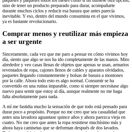
paquetes y paquetes todos los meses como si no hubiese otra opción,
sino de tener un producto preparado para durar, acompañarte
durante muchos ciclos y reducir esa basura que antes parecía
inevitable. Y eso, dentro del mundo consumista en el que vivimos,
ya es bastante revolucionario.
Comprar menos y reutilizar más empieza
a ser urgente
Sinceramente, cada vez que me paro a pensar en cómo vivimos hoy
día, siento que algo se nos ha ido completamente de las manos. Miro
alrededor y veo casas llenas de objetos que apenas se usan, armarios
reventados de ropa, cajones llenos de cables y aparatos olvidados,
paquetes llegando constantemente y bolsas de basura a montones
por la calle. Ahora todo esto es algo normal. Consumir se ha
convertido en una rutina imparable, como si siempre necesitase algo
nuevo para sentir que estoy al día, aunque realmente no me haga
falta absolutamente para nada.
A mí me fastidia mucho la sensación de que todo está pensado para
durar poco a propósito. Porque no me creo que sea casualidad que
antes una lavadora aguantase quince años y ahora parezca vieja en
cuatro. No me creo que antes la ropa resistiese muchísimo más y
ahora haya camisetas que se deforman después de dos lavados.