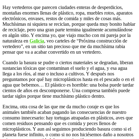
Hay vertederos que parecen ciudades enteras de desperdicios,
montañas enormes llenas de plástico, ropa, muebles rotos, aparatos
electrónicos, envases, restos de comida y miles de cosas más.
Muchísimas ni siquiera se reciclan, porque queda muy bonito hablar
de reciclaje, pero una gran parte termina igualmente acumulándose
en algún sitio. Y encima yo, que viajo mucho con mi pareja por la
naturaleza en
Galicia
, veo carteles de “Próxima construcción de
vertedero”, en un sitio tan precioso que me da muchísima rabia
pensar que va a acabar convertido en un vertedero.
Cuando la basura se pudre o ciertos materiales se degradan, liberan
sustancias tóxicas que contaminan el suelo y el agua, y esa agua
llega a los ríos, al mar o incluso a cultivos. Y después nos
preguntamos por qué hay microplásticos hasta en el pescado o en el
agua que bebemos… El plástico es horrible: una bolsa puede tardar
cientos de años en descomponerse. Una compresa también puede
tardar siglos porque tiene muchísimo plástico dentro.
Encima, otra cosa de las que me da mucho coraje es que los
animales también acaban pagando las consecuencias de nuestro
consumo innecesario: hay tortugas atrapadas en plásticos, aves que
comen residuos pensando que es comida y peces llenos de
microplásticos. Y aun así seguimos produciendo basura como si el
planeta fuese infinito, o como si no nos hiciésemos daño a nosotros