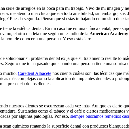
 serie de arreglos en la boca para mi trabajo. Vivo de mi imagen y nece
imera, me atendió una chica que era todo amabilidad, sin embargo, sus d
egí? Pues la segunda. Pienso que si estás trabajando en un sitio de estas
tiene la estética dental. En mi caso fue en una clínica dental, pero su
 vano, el otro día leía que según un estudio de la
American Academy o
 la hora de conocer a una persona. Y eso está claro.
e solucionar su problema dental exija que su tratamiento resulte lo más
les. Seguro que te ha pasado que cuando una persona tiene una sonrisa c
ado mucho.
Caredent Albacete
nos cuenta cuáles son las técnicas que má
écnicas más complejas como la aplicación de implantes dentales o prolo
 la presencia de los dientes.
ndo nuestros dientes se oscurezcan cada vez más. Aunque es cierto que 
a dentadura. Sustancias como el tabaco y el café o ciertos medicamento
cadas por algunas patologías. Por eso,
siempre buscamos remedios caser
a sean químicos (tratando la superficie dental con productos blanqueador