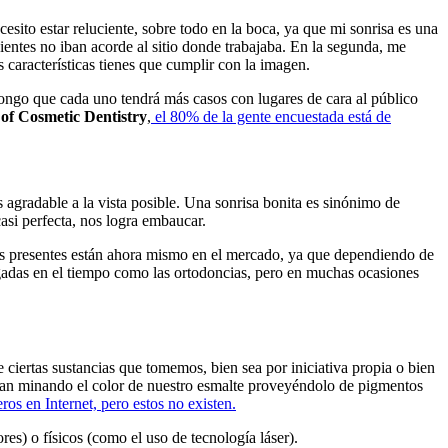
sito estar reluciente, sobre todo en la boca, ya que mi sonrisa es una
ientes no iban acorde al sitio donde trabajaba. En la segunda, me
 características tienes que cumplir con la imagen.
pongo que cada uno tendrá más casos con lugares de cara al público
f Cosmetic Dentistry
,
el 80% de la gente encuestada está de
 agradable a la vista posible. Una sonrisa bonita es sinónimo de
asi perfecta, nos logra embaucar.
s presentes están ahora mismo en el mercado, ya que dependiendo de
ngadas en el tiempo como las ortodoncias, pero en muchas ocasiones
ciertas sustancias que tomemos, bien sea por iniciativa propia o bien
s van minando el color de nuestro esmalte proveyéndolo de pigmentos
os en Internet, pero estos no existen.
es) o físicos (como el uso de tecnología láser).