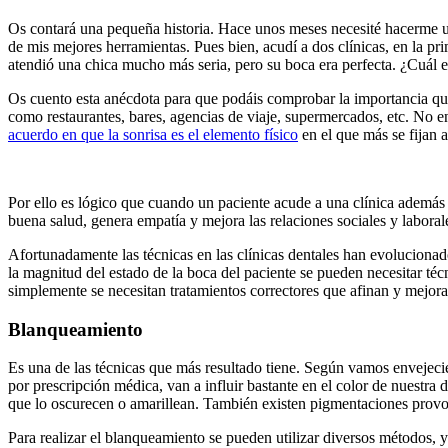
Os contará una pequeña historia. Hace unos meses necesité hacerme una
de mis mejores herramientas. Pues bien, acudí a dos clínicas, en la pr
atendió una chica mucho más seria, pero su boca era perfecta. ¿Cuál el
Os cuento esta anécdota para que podáis comprobar la importancia que 
como restaurantes, bares, agencias de viaje, supermercados, etc. No en
acuerdo en que la sonrisa es el elemento físico
en el que más se fijan a
Por ello es lógico que cuando un paciente acude a una clínica además d
buena salud, genera empatía y mejora las relaciones sociales y labora
Afortunadamente las técnicas en las clínicas dentales han evolucion
la magnitud del estado de la boca del paciente se pueden necesitar t
simplemente se necesitan tratamientos correctores que afinan y mejoran
Blanqueamiento
Es una de las técnicas que más resultado tiene. Según vamos envejecie
por prescripción médica, van a influir bastante en el color de nuestr
que lo oscurecen o amarillean. También existen pigmentaciones provo
Para realizar el blanqueamiento se pueden utilizar diversos métodos, y