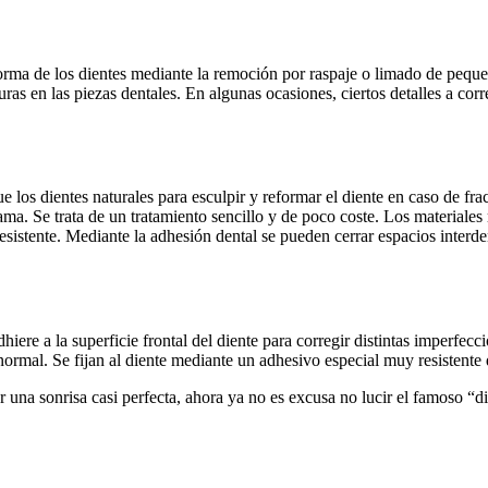
forma de los dientes mediante la remoción por raspaje o limado de peque
as en las piezas dentales. En algunas ocasiones, ciertos detalles a cor
 los dientes naturales para esculpir y reformar el diente en caso de fra
ma. Se trata de un tratamiento sencillo y de poco coste. Los materiales 
esistente. Mediante la adhesión dental se pueden cerrar espacios interde
hiere a la superficie frontal del diente para corregir distintas imperfe
rmal. Se fijan al diente mediante un adhesivo especial muy resistente q
una sonrisa casi perfecta, ahora ya no es excusa no lucir el famoso “die