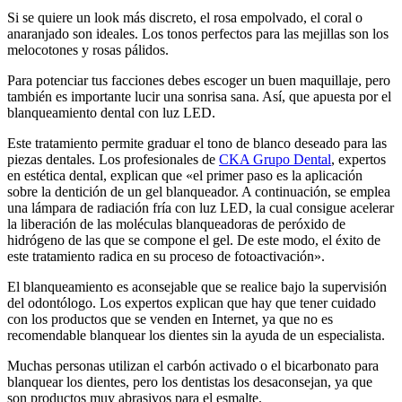
Si se quiere un look más discreto, el rosa empolvado, el coral o
anaranjado son ideales. Los tonos perfectos para las mejillas son los
melocotones y rosas pálidos.
Para potenciar tus facciones debes escoger un buen maquillaje, pero
también es importante lucir una sonrisa sana. Así, que apuesta por el
blanqueamiento dental con luz LED.
Este tratamiento permite graduar el tono de blanco deseado para las
piezas dentales. Los profesionales de
CKA Grupo Dental
, expertos
en estética dental, explican que «el primer paso es la aplicación
sobre la dentición de un gel blanqueador. A continuación, se emplea
una lámpara de radiación fría con luz LED, la cual consigue acelerar
la liberación de las moléculas blanqueadoras de peróxido de
hidrógeno de las que se compone el gel. De este modo, el éxito de
este tratamiento radica en su proceso de fotoactivación».
El blanqueamiento es aconsejable que se realice bajo la supervisión
del odontólogo. Los expertos explican que hay que tener cuidado
con los productos que se venden en Internet, ya que no es
recomendable blanquear los dientes sin la ayuda de un especialista.
Muchas personas utilizan el carbón activado o el bicarbonato para
blanquear los dientes, pero los dentistas los desaconsejan, ya que
son productos muy abrasivos para el esmalte.