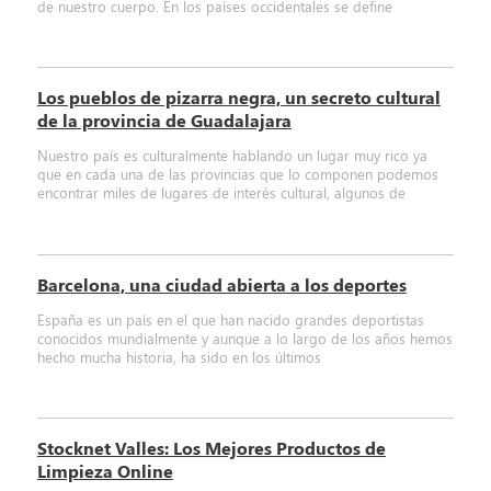
de nuestro cuerpo. En los países occidentales se define
Los pueblos de pizarra negra, un secreto cultural
de la provincia de Guadalajara
Nuestro país es culturalmente hablando un lugar muy rico ya
que en cada una de las provincias que lo componen podemos
encontrar miles de lugares de interés cultural, algunos de
Barcelona, una ciudad abierta a los deportes
España es un país en el que han nacido grandes deportistas
conocidos mundialmente y aunque a lo largo de los años hemos
hecho mucha historia, ha sido en los últimos
Stocknet Valles: Los Mejores Productos de
Limpieza Online