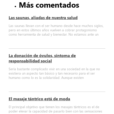
Más comentados
Las saunas, aliadas de nuestra salud
Las saunas llevan con el ser humano desde hace muchos siglos,
pero en estos últimos años vuelven a cobrar protagonismo
como herramienta de salud y bienestar. No estamos ante un
La donación de óvulos, síntoma de
responsabilidad social
Sería bastante complicado vivir en una sociedad en la que no
existiera un aspecto tan básico y tan necesario para el ser
humano como lo es la solidaridad. Aunque existen
El masaje tántrico está de moda
El principal objetivo que tienen los masajes tántricos es el de
poder elevar la capacidad de pasarlo bien con las sensaciones