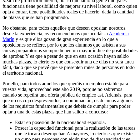
3.345 de promoción interna, por lo que tanto la gente que ya es
funcionaria tiene posibilidad de mejorar su nivel laboral, como quien
opta a entrar, tiene posibilidades reales de hacerlo, dada la cantidad
de plazas que se han programado.
No obstante, para todos aquellos que deseen opositar, nosotros,
desde la experiencia, os recomendamos que acudáis a
Academia
Marín
y es que ellos gozan de gran experiencia en lo que a
oposiciones se refiere, por lo que los alumnos que asisten a sus
cursos preparatorios siempre tienen un mayor índice de posibilidades
de aprobar. Y es que a pesar de que en esta ocasión hayan salido
muchas plazas, lo cierto es que conseguir una de ellas no será tarea
fácil, dado que se prevé que se presenten miles de personas en todo
el territorio nacional.
Por ello, para todos aquellos que queráis un empleo estable para
vuestra vida, aprovechad este año 2019, porque no sabremos
cuando se repetirá una oferta pública de empleo así. Además, para
que no os coja desprevenidos, a continuación, os dejamos algunos
de los requisitos fundamentales que debéis de cumplir para poder
optar a una de estas plazas que han salido a concurso:
Estar en posesión de la nacionalidad española.
Poseer la capacidad funcional para la realización de las tareas
que te tocará desempeñar. A mayores, lo cierto es que existe
un cupo para personas con algún tipo de discapacidad y es