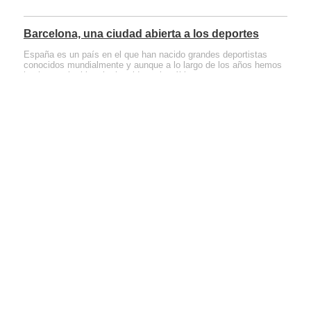
Barcelona, una ciudad abierta a los deportes
España es un país en el que han nacido grandes deportistas
conocidos mundialmente y aunque a lo largo de los años hemos
hecho mucha historia, ha sido en los últimos
Stocknet Valles: Los Mejores Productos de
Limpieza Online
Cada vez son más las empresas que buscan proveedores de servicios
online puesto que suponen un considerable ahorro de tiempo, que se
traduce también a
Comparte